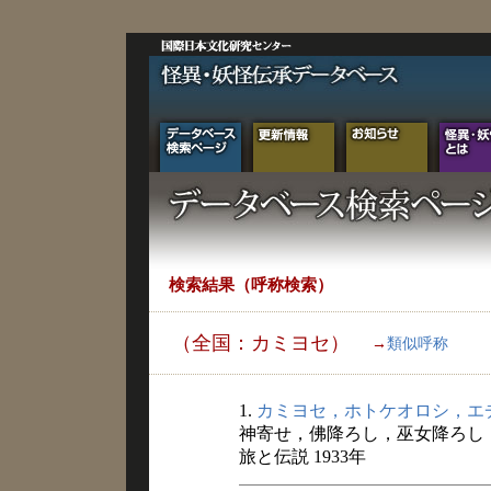
検索結果（呼称検索）
（全国：カミヨセ）
→
類似呼称
1.
カミヨセ，ホトケオロシ，エ
神寄せ，佛降ろし，巫女降ろし
旅と伝説 1933年