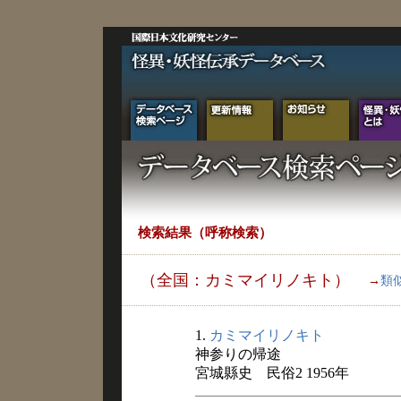
検索結果（呼称検索）
（全国：カミマイリノキト）
→
類
1.
カミマイリノキト
神参りの帰途
宮城縣史 民俗2 1956年