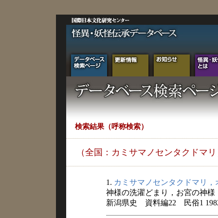
検索結果（呼称検索）
（全国：カミサマノセンタクドマリ
1.
カミサマノセンタクドマリ，
神様の洗濯どまり，お宮の神様
新潟県史 資料編22 民俗1 198