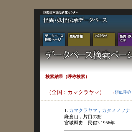
検索結果（呼称検索）
（全国：カマクラヤマ）
→
類似呼称
1.
カマクラヤマ，カタメノフナ
鎌倉山，片目の鮒
宮城縣史 民俗3 1956年