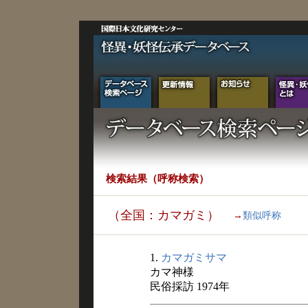
検索結果（呼称検索）
（全国：カマガミ）
→
類似呼称
1.
カマガミサマ
カマ神様
民俗採訪 1974年