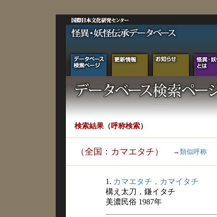
検索結果（呼称検索）
（全国：カマエタチ）
→
類似呼称
1.
カマエタチ，カマイタチ
構え太刀，鎌イタチ
美濃民俗 1987年