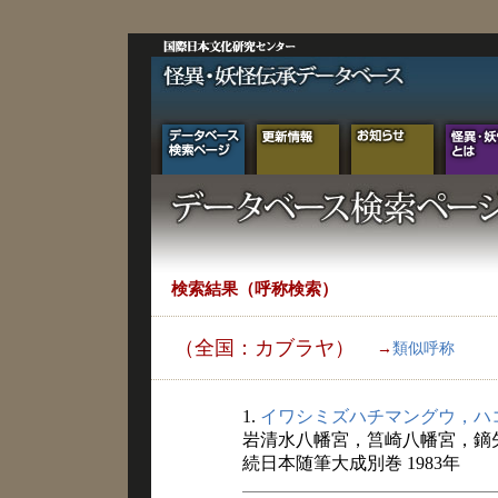
検索結果（呼称検索）
（全国：カブラヤ）
→
類似呼称
1.
イワシミズハチマングウ，ハ
岩清水八幡宮，筥崎八幡宮，鏑
続日本随筆大成別巻 1983年