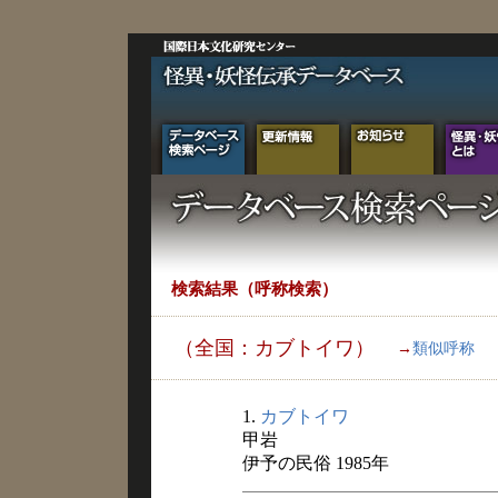
検索結果（呼称検索）
（全国：カブトイワ）
→
類似呼称
1.
カブトイワ
甲岩
伊予の民俗 1985年