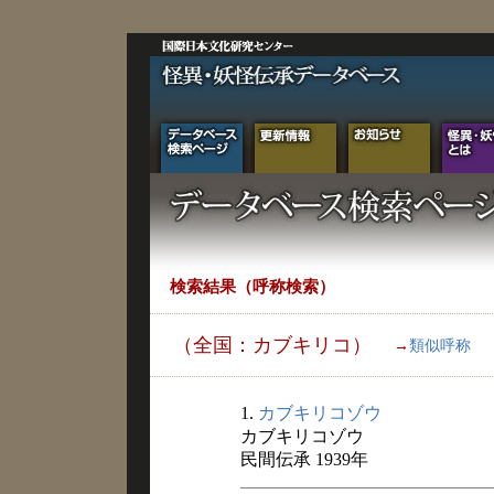
検索結果（呼称検索）
（全国：カブキリコ）
→
類似呼称
1.
カブキリコゾウ
カブキリコゾウ
民間伝承 1939年