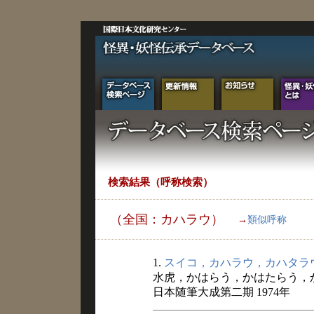
検索結果（呼称検索）
（全国：カハラウ）
→
類似呼称
1.
スイコ，カハラウ，カハタラ
水虎，かはらう，かはたらう，
日本随筆大成第二期 1974年