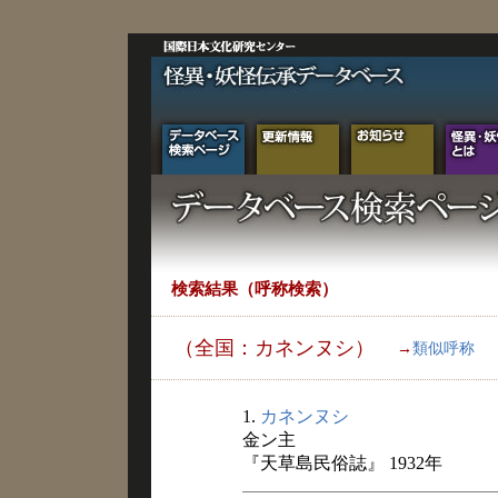
検索結果（呼称検索）
（全国：カネンヌシ）
→
類似呼称
1.
カネンヌシ
金ン主
『天草島民俗誌』 1932年