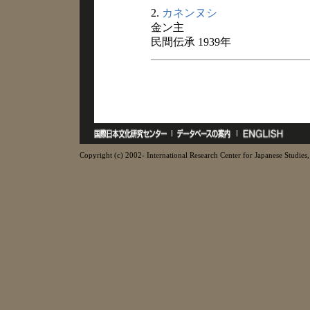
2.
カネンヌシ
金ン主
民間伝承 1939年
Copyright (c) 2002- International Research Center for Japanese Studies, 