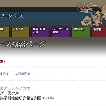
索）
ガズ）
→
類似呼称
ガズ，テンノコエ
ズ，天の声
族学博物館研究報告別冊 1986年