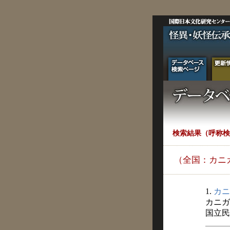
検索結果（呼称検
（全国：カニ
1.
カニ
カニガ
国立民