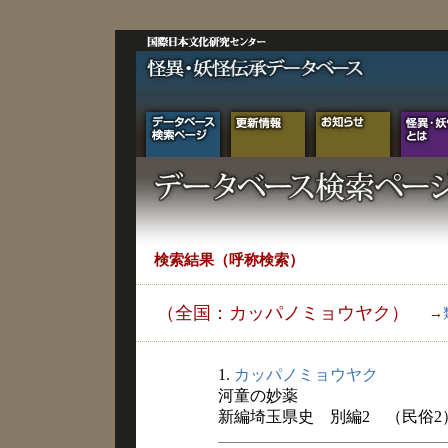
検索結果（呼称検索）
（全国：カッパノミョウヤク）
→
1.
カッパノミョウヤク
河童の妙薬
新編埼玉県史 別編2 （民俗2） 