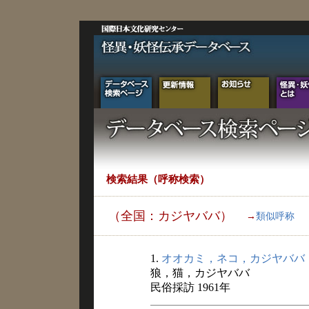
検索結果（呼称検索）
（全国：カジヤババ）
→
類似呼称
1.
オオカミ，ネコ，カジヤババ
狼，猫，カジヤババ
民俗採訪 1961年