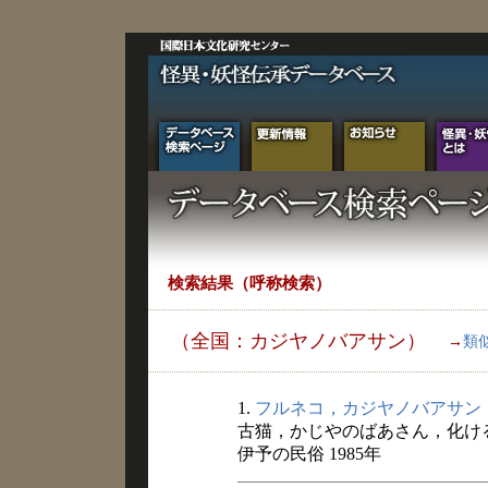
検索結果（呼称検索）
（全国：カジヤノバアサン）
→
類
1.
フルネコ，カジヤノバアサン
古猫，かじやのばあさん，化け
伊予の民俗 1985年