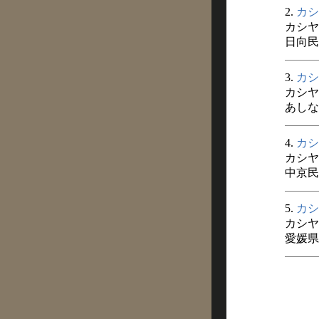
2.
カシ
カシヤ
日向民俗
3.
カシ
カシヤ
あしなか
4.
カシ
カシヤ
中京民俗
5.
カシ
カシヤ
愛媛県史