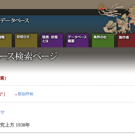
索）
ヤ）
→
類似呼称
ヤ
究上方 1938年