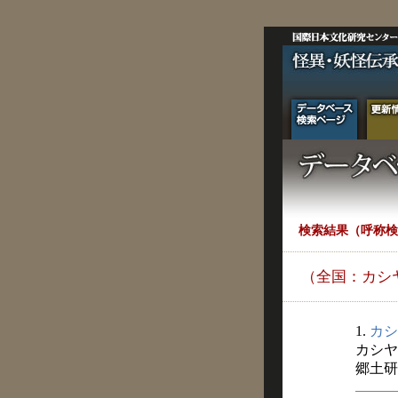
検索結果（呼称検
（全国：カシ
1.
カシ
カシヤ
郷土研