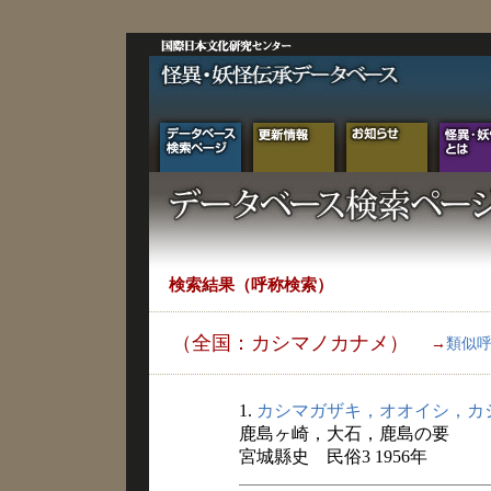
検索結果（呼称検索）
（全国：カシマノカナメ）
→
類似
1.
カシマガザキ，オオイシ，カ
鹿島ヶ崎，大石，鹿島の要
宮城縣史 民俗3 1956年