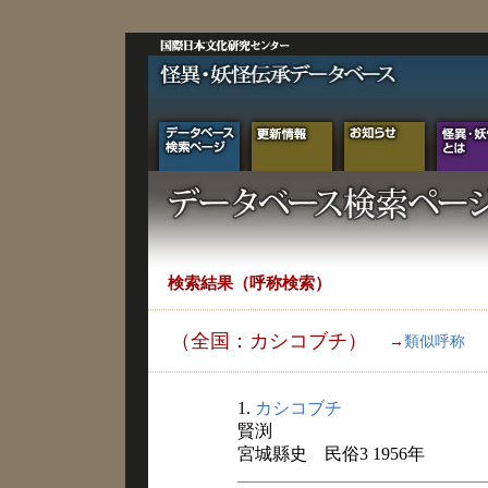
検索結果（呼称検索）
（全国：カシコブチ）
→
類似呼称
1.
カシコブチ
賢渕
宮城縣史 民俗3 1956年