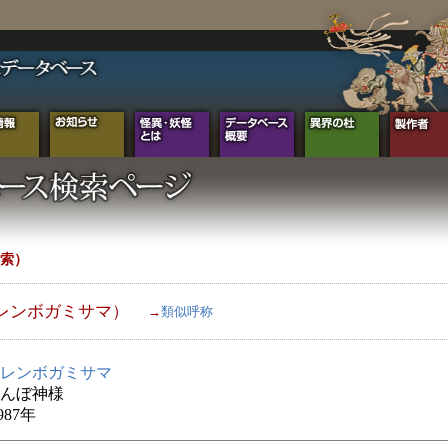
索）
レンボガミサマ）
→
類似呼称
レンボガミサマ
んぼ神様
987年