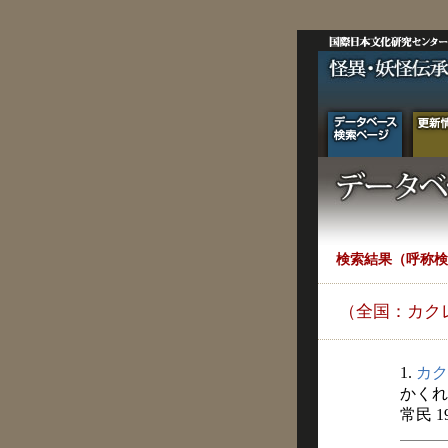
検索結果（呼称検
（全国：カク
1.
カク
かくれ
常民 1