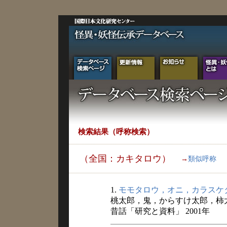
検索結果（呼称検索）
（全国：カキタロウ）
→
類似呼称
1.
モモタロウ，オニ，カラスケ
桃太郎，鬼，からすけ太郎，柿
昔話「研究と資料」 2001年