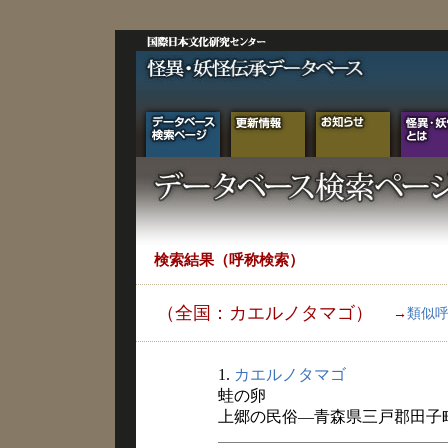
検索結果（呼称検索）
（全国：カエルノタマゴ）
→
類似
1.
カエルノタマゴ
蛙の卵
上郷の民俗―青森県三戸郡田子町旧