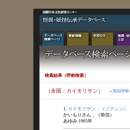
検索結果（呼称検索）
（全国：カイモリサン）
→
類似呼称
1.
カイモリサン，（ゾクシン）
かいもりさん，（俗信）
あゆみ 1965年