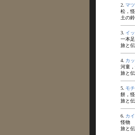
2.
マツ
松，怪
土の鈴 
3.
イッ
一本足
旅と伝説
4.
カッ
河童，
旅と伝説
5.
モチ
餅，怪
旅と伝説
6.
カイ
怪物
旅と伝説