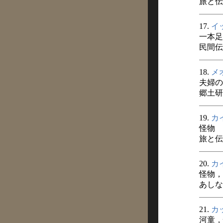
旅と伝説
17.
イ
一本足
民間伝承
18.
メ
夫婦の
郷土研
19.
カ
怪物
旅と伝説
20.
カ
怪物，
あしなか
21.
カ
河童，