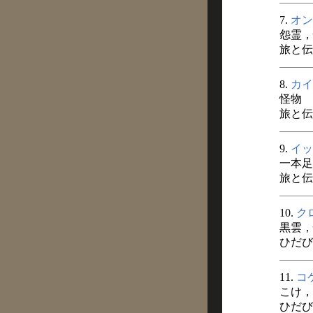
7.
オン
怨霊，
旅と伝説
8.
カイ
怪物
旅と伝説
9.
イッ
一本足
旅と伝説
10.
ク
黒雲，
ひだびと
11.
コ
こけ，
ひだびと