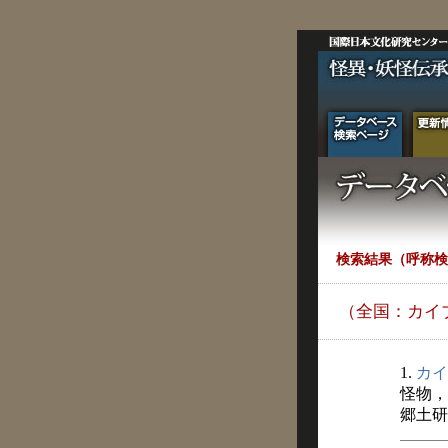
検索結果（呼称検
（全国：カイ
1.
カイ
怪物，
郷土研究