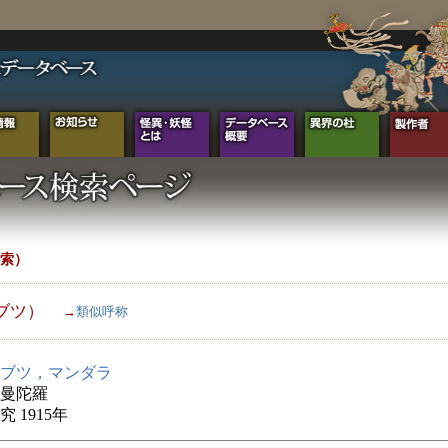
索）
ブツ）
→
類似呼称
ブツ，マンダラ
曼陀羅
 1915年