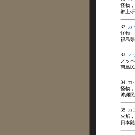
怪物，
郷土研究
32.
カ
怪物
福島県
33.
ノ
ノッペ
南島民俗
34.
カ
怪物，
沖縄民
35.
カ
火焔，
日本随