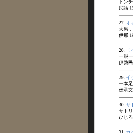
トンチ
民話 1
27.
オ
大男，
伊那 1
28.
〔
一眼一
伊勢民俗
29.
イ
一本足
伝承文
30.
サ
サトリ
ひじろ 
31.
カ