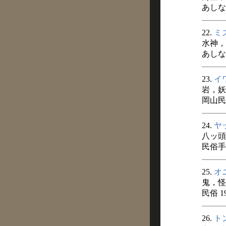
あしなか
22.
ミ
水神，
あしなか
23.
イ
岩，妖
岡山民俗
24.
ヤ
八ッ頭
民俗手帖
25.
オ
鬼，怪
民俗 1
26.
ト