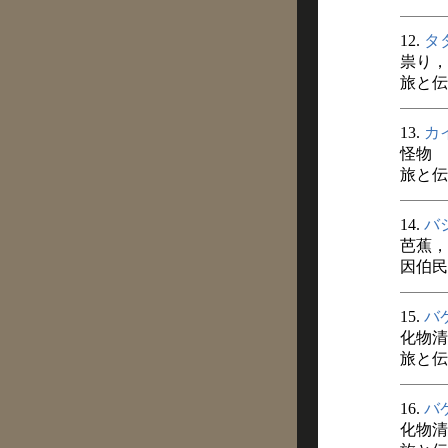
12.
タ
祟り，
旅と伝説
13.
カ
怪物
旅と伝説
14.
バ
芭蕉，
因伯民談
15.
バ
化物清
旅と伝説
16.
バ
化物清