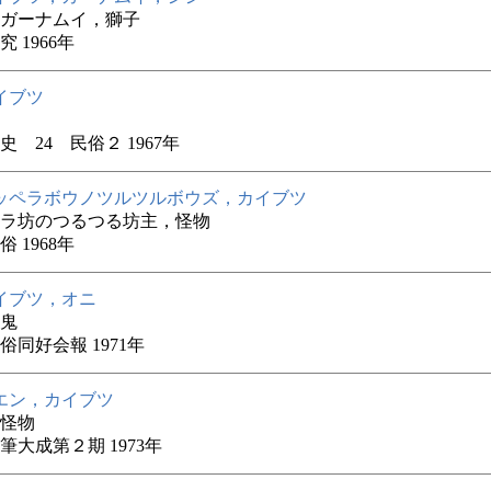
ガーナムイ，獅子
 1966年
イブツ
史 24 民俗２ 1967年
ッペラボウノツルツルボウズ，カイブツ
ラ坊のつるつる坊主，怪物
 1968年
イブツ，オニ
鬼
俗同好会報 1971年
エン，カイブツ
怪物
筆大成第２期 1973年