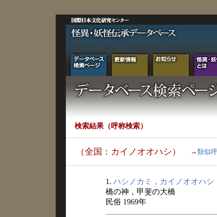
検索結果（呼称検索）
（全国：カイノオオハシ）
→
類似
1.
ハシノカミ，カイノオオハシ
橋の神，甲斐の大橋
民俗 1969年