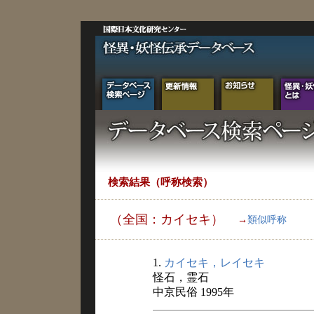
検索結果（呼称検索）
（全国：カイセキ）
→
類似呼称
1.
カイセキ，レイセキ
怪石，霊石
中京民俗 1995年