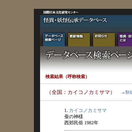
検索結果（呼称検索）
（全国：カイコノカミサマ）
→
類
1.
カイコノカミサマ
蚕の神様
西郊民俗 1982年