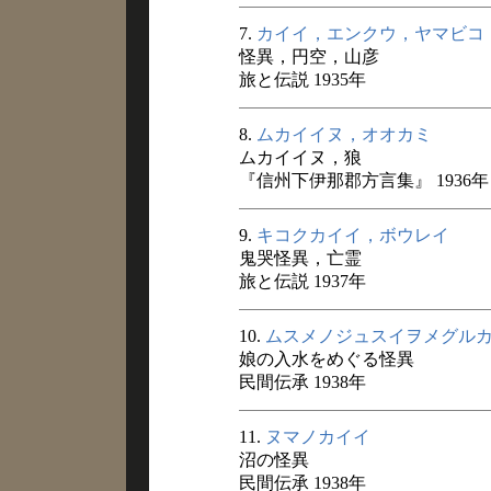
7.
カイイ，エンクウ，ヤマビコ
怪異，円空，山彦
旅と伝説 1935年
8.
ムカイイヌ，オオカミ
ムカイイヌ，狼
『信州下伊那郡方言集』 1936年
9.
キコクカイイ，ボウレイ
鬼哭怪異，亡霊
旅と伝説 1937年
10.
ムスメノジュスイヲメグル
娘の入水をめぐる怪異
民間伝承 1938年
11.
ヌマノカイイ
沼の怪異
民間伝承 1938年