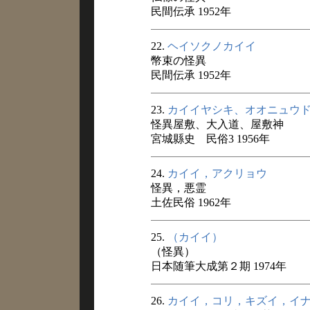
民間伝承 1952年
22.
ヘイソクノカイイ
幣束の怪異
民間伝承 1952年
23.
カイイヤシキ、オオニュウ
怪異屋敷、大入道、屋敷神
宮城縣史 民俗3 1956年
24.
カイイ，アクリョウ
怪異，悪霊
土佐民俗 1962年
25.
（カイイ）
（怪異）
日本随筆大成第２期 1974年
26.
カイイ，コリ，キズイ，イ