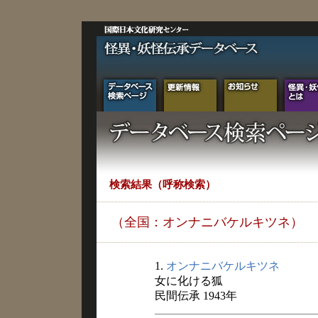
検索結果（呼称検索）
（全国：オンナニバケルキツネ）
1.
オンナニバケルキツネ
女に化ける狐
民間伝承 1943年