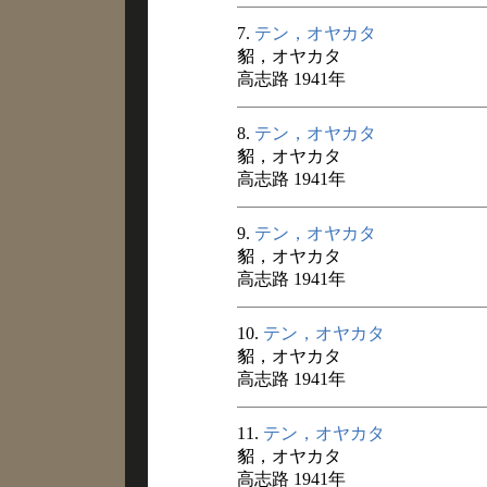
7.
テン，オヤカタ
貂，オヤカタ
高志路 1941年
8.
テン，オヤカタ
貂，オヤカタ
高志路 1941年
9.
テン，オヤカタ
貂，オヤカタ
高志路 1941年
10.
テン，オヤカタ
貂，オヤカタ
高志路 1941年
11.
テン，オヤカタ
貂，オヤカタ
高志路 1941年