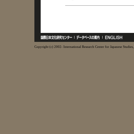
Copyright (c) 2002- International Research Center for Japanese Studies, 