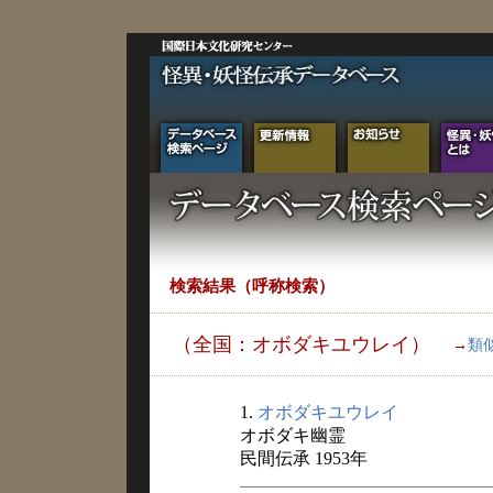
検索結果（呼称検索）
（全国：オボダキユウレイ）
→
類
1.
オボダキユウレイ
オボダキ幽霊
民間伝承 1953年