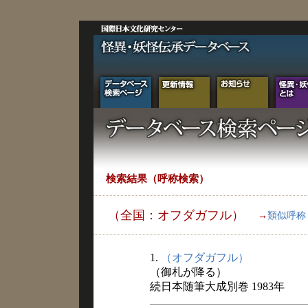
検索結果（呼称検索）
（全国：オフダガフル）
→
類似呼称
1.
（オフダガフル）
（御札が降る）
続日本随筆大成別巻 1983年