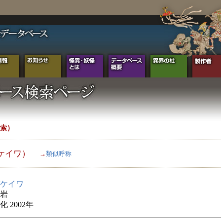
索）
ケイワ）
→
類似呼称
ケイワ
岩
 2002年