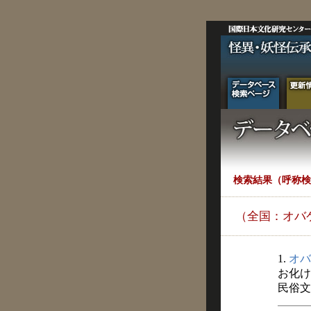
検索結果（呼称検
（全国：オバ
1.
オバ
お化け
民俗文化