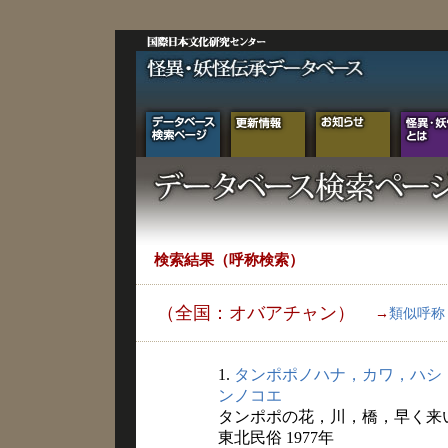
検索結果（呼称検索）
（全国：オバアチャン）
→
類似呼称
1.
タンポポノハナ，カワ，ハシ
ンノコエ
タンポポの花，川，橋，早く来
東北民俗 1977年