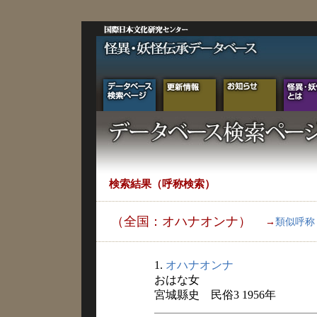
検索結果（呼称検索）
（全国：オハナオンナ）
→
類似呼称
1.
オハナオンナ
おはな女
宮城縣史 民俗3 1956年