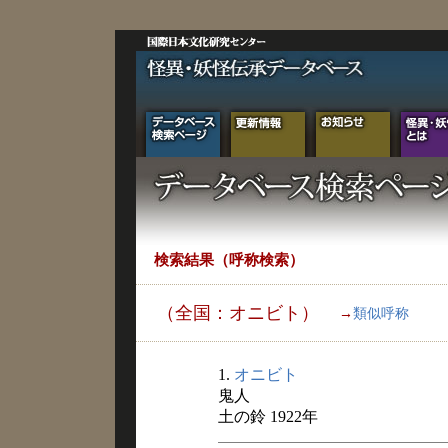
検索結果（呼称検索）
（全国：オニビト）
→
類似呼称
1.
オニビト
鬼人
土の鈴 1922年