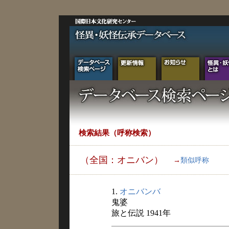
検索結果（呼称検索）
（全国：オニバン）
→
類似呼称
1.
オニバンバ
鬼婆
旅と伝説 1941年