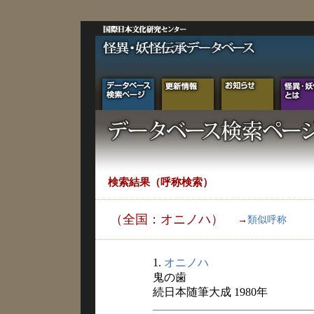
検索結果（呼称検索）
（全国：オニノハ）
→
類似呼称
1.
オニノハ
鬼の歯
続日本随筆大成 1980年