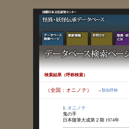
検索結果（呼称検索）
（全国：オニノテ）
→
類似呼称
1.
オニノテ
鬼の手
日本随筆大成第２期 1974年