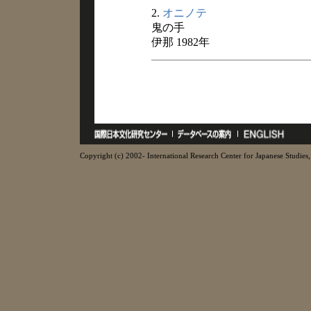
2.
オニノテ
鬼の手
伊那 1982年
Copyright (c) 2002- International Research Center for Japanese Studies, 