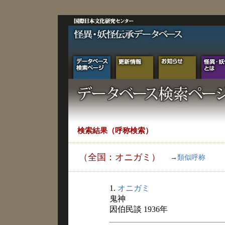
検索結果（呼称検索）
（全国：オニガミ）
→
類似呼称
1.
オニガミ
鬼神
因伯民談 1936年