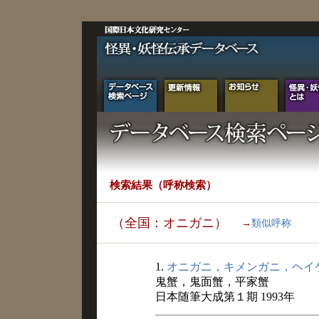
検索結果（呼称検索）
（全国：オニガニ）
→
類似呼称
1.
オニガニ，キメンガニ，ヘイ
鬼蟹，鬼面蟹，平家蟹
日本随筆大成第１期 1993年