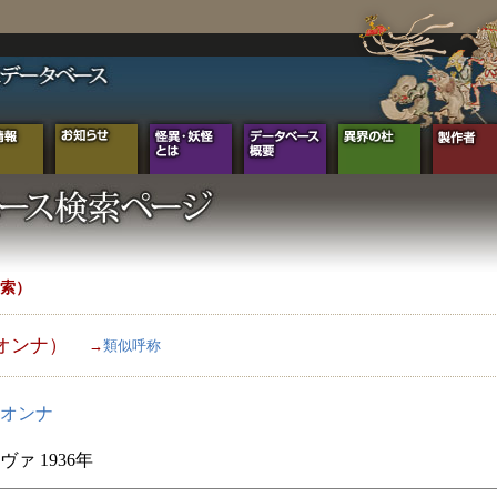
索）
オンナ）
→
類似呼称
オンナ
ァ 1936年