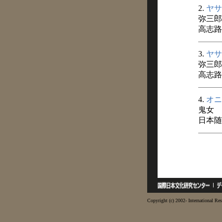
2.
ヤサ
弥三郎
高志路 
3.
ヤサ
弥三郎
高志路 
4.
オニ
鬼女
日本随
Copyright (c) 2002- International Res