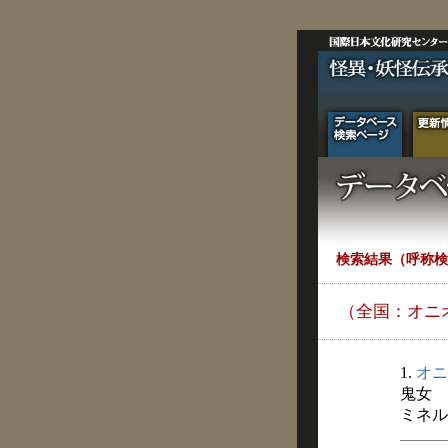
検索結果（呼称検
（全国：オニ
1.
オニ
鬼女
ミネルヴ