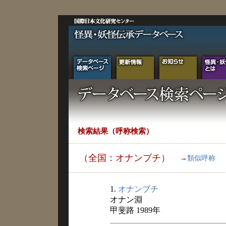
検索結果（呼称検索）
（全国：オナンブチ）
→
類似呼称
1.
オナンブチ
オナン淵
甲斐路 1989年