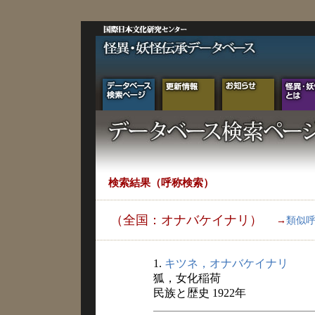
検索結果（呼称検索）
（全国：オナバケイナリ）
→
類似
1.
キツネ，オナバケイナリ
狐，女化稲荷
民族と歴史 1922年