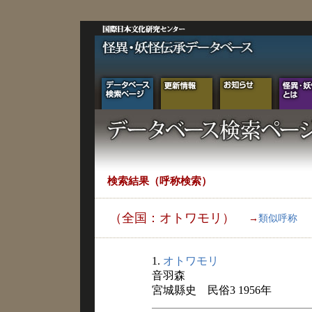
検索結果（呼称検索）
（全国：オトワモリ）
→
類似呼称
1.
オトワモリ
音羽森
宮城縣史 民俗3 1956年