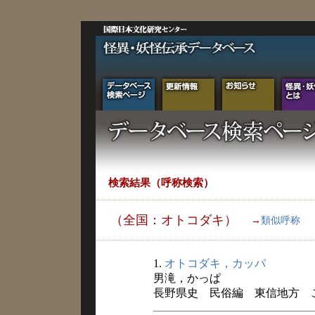
検索結果（呼称検索）
（全国：オトコダキ）
→
類似呼称
1.
オトコダキ，カッパ
男滝，かっぱ
長野県史 民俗編 東信地方 こと