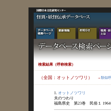
検索結果（呼称検索）
（全国：オットノツワリ）
→
類似
1.
オットノツワリ
夫のつわり
福島県史 第23巻 民俗１ 196