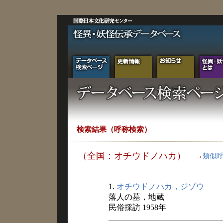
検索結果（呼称検索）
（全国：オチウドノハカ）
→
類似
1.
オチウドノハカ，ジゾウ
落人の墓，地蔵
民俗採訪 1958年