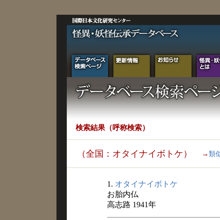
検索結果（呼称検索）
（全国：オタイナイボトケ）
→
類
1.
オタイナイボトケ
お胎内仏
高志路 1941年