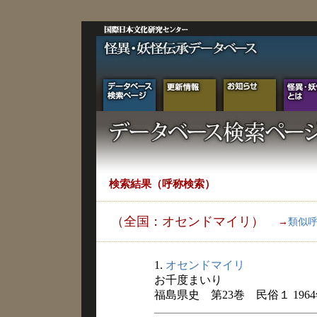
検索結果（呼称検索）
（全国：オセンドマイリ）
→
類似
1.
オセンドマイリ
お千度まいり
福島県史 第23巻 民俗１ 196