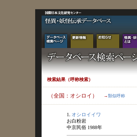
検索結果（呼称検索）
（全国：オシロイ）
→
類似呼称
1.
オシロイイワ
お白粉岩
中京民俗 1988年